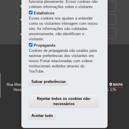
funciona plenamente. Esses cookies não
DENUNCIE CORRUPÇÃO
coletam informações sobre o visitante.
Estatísticos
Esses cookies nos ajudam a entender
OUVIDORIA
como os visitantes interagem com nosso
site. As informações são coletadas
MAPA DO SITE
anonimamente, não identificam o
visitante.
Propaganda
Cookies de propaganda são usados para
Navegação
rastrear preferências dos visitantes em
nosso Portal relacionadas com vídeos
principal
institucionais exibidos através do
YouTube.
MUSEU CASA ALFREDO ANDERSEN
Salvar preferências
Rua Mateus Leme 336 - Centro
-
80.510-190
-
Curitiba
-
PR
MAPA
Horário de funcionamento: Terça a domingo, das 9h30 às 17h
Rejeitar todos os cookies não-
necessários
Aceitar tudo
Withdraw consent