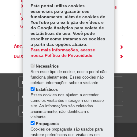
Teatro Guaíra
Este portal utiliza cookies
Conhecer as produções culturais paranaenses
essenciais para garantir seu
no site Paraná Cultura
funcionamento, além de cookies do
Inscrever-se na Escola de Dança do Teatro
YouTube para exibição de vídeos e
Guaíra
do Google Analytics para coleta de
estatísticas de uso. Você pode
escolher como tratamos os cookies
a partir das opções abaixo.
ÓRGÃO RESPONSÁVEL
Para mais informações, acesse
nossa Política de Privacidade.
DEIXE SUA OPINIÃO
Necessários
Sem esse tipo de cookie, nosso portal não
funciona plenamente. Esses cookies não
DENUNCIE CORRUPÇÃO
coletam informações sobre o visitante.
Estatísticos
Esses cookies nos ajudam a entender
OUVIDORIA
como os visitantes interagem com nosso
site. As informações são coletadas
MAPA DO SITE
anonimamente, não identificam o
visitante.
Propaganda
Cookies de propaganda são usados para
Navegação
rastrear preferências dos visitantes em